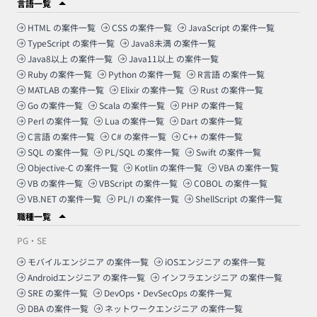
言語一覧
HTML
の案件一覧
CSS
の案件一覧
JavaScript
の案件一覧
TypeScript
の案件一覧
Java8未満
の案件一覧
Java8以上
の案件一覧
Java11以上
の案件一覧
Ruby
の案件一覧
Python
の案件一覧
R言語
の案件一覧
MATLAB
の案件一覧
Elixir
の案件一覧
Rust
の案件一覧
Go
の案件一覧
Scala
の案件一覧
PHP
の案件一覧
Perl
の案件一覧
Lua
の案件一覧
Dart
の案件一覧
C言語
の案件一覧
C#
の案件一覧
C++
の案件一覧
SQL
の案件一覧
PL/SQL
の案件一覧
Swift
の案件一覧
Objective-C
の案件一覧
Kotlin
の案件一覧
VBA
の案件一覧
VB
の案件一覧
VBScript
の案件一覧
COBOL
の案件一覧
VB.NET
の案件一覧
PL/I
の案件一覧
ShellScript
の案件一覧
職種一覧
PG・SE
モバイルエンジニア
の案件一覧
iOSエンジニア
の案件一覧
Androidエンジニア
の案件一覧
インフラエンジニア
の案件一覧
SRE
の案件一覧
DevOps・DevSecOps
の案件一覧
DBA
の案件一覧
ネットワークエンジニア
の案件一覧