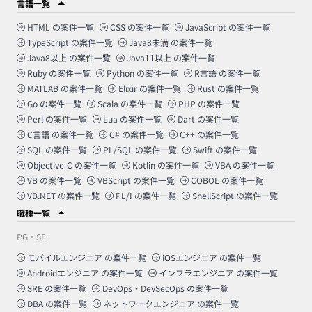
言語一覧
HTML
の案件一覧
CSS
の案件一覧
JavaScript
の案件一覧
TypeScript
の案件一覧
Java8未満
の案件一覧
Java8以上
の案件一覧
Java11以上
の案件一覧
Ruby
の案件一覧
Python
の案件一覧
R言語
の案件一覧
MATLAB
の案件一覧
Elixir
の案件一覧
Rust
の案件一覧
Go
の案件一覧
Scala
の案件一覧
PHP
の案件一覧
Perl
の案件一覧
Lua
の案件一覧
Dart
の案件一覧
C言語
の案件一覧
C#
の案件一覧
C++
の案件一覧
SQL
の案件一覧
PL/SQL
の案件一覧
Swift
の案件一覧
Objective-C
の案件一覧
Kotlin
の案件一覧
VBA
の案件一覧
VB
の案件一覧
VBScript
の案件一覧
COBOL
の案件一覧
VB.NET
の案件一覧
PL/I
の案件一覧
ShellScript
の案件一覧
職種一覧
PG・SE
モバイルエンジニア
の案件一覧
iOSエンジニア
の案件一覧
Androidエンジニア
の案件一覧
インフラエンジニア
の案件一覧
SRE
の案件一覧
DevOps・DevSecOps
の案件一覧
DBA
の案件一覧
ネットワークエンジニア
の案件一覧