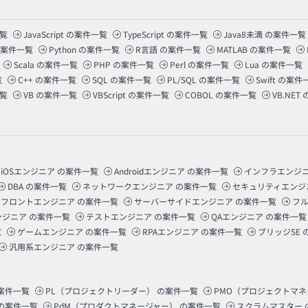
覧
JavaScript
の案件一覧
TypeScript
の案件一覧
Java8未満
の案件一覧
案件一覧
Python
の案件一覧
R言語
の案件一覧
MATLAB
の案件一覧
Scala
の案件一覧
PHP
の案件一覧
Perl
の案件一覧
Lua
の案件一覧
覧
C++
の案件一覧
SQL
の案件一覧
PL/SQL
の案件一覧
Swift
の案件
覧
VB
の案件一覧
VBScript
の案件一覧
COBOL
の案件一覧
VB.NET
iOSエンジニア
の案件一覧
Androidエンジニア
の案件一覧
インフラエンジ
DBA
の案件一覧
ネットワークエンジニア
の案件一覧
セキュリティエンジ
フロントエンジニア
の案件一覧
サーバーサイドエンジニア
の案件一覧
フ
ンジニア
の案件一覧
テストエンジニア
の案件一覧
QAエンジニア
の案件一覧
覧
ゲームエンジニア
の案件一覧
RPAエンジニア
の案件一覧
ブリッジSE
汎用系エンジニア
の案件一覧
案件一覧
PL（プロジェクトリーダー）
の案件一覧
PMO（プロジェクトマ
の案件一覧
PdM（プロダクトマネージャー）
の案件一覧
スクラムマスター