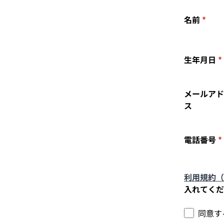
名前
*
生年月日
*
メールアド
ス
電話番号
*
利用規約（
入れてくだ
同意す