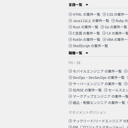
言語一覧
HTML
の案件一覧
CSS
の案件一
Java11以上
の案件一覧
Ruby
の
Rust
の案件一覧
Go
の案件一覧
C言語
の案件一覧
C#
の案件一
Kotlin
の案件一覧
VBA
の案件一
ShellScript
の案件一覧
職種一覧
PG・SE
モバイルエンジニア
の案件一覧
DevOps・DevSecOps
の案件一覧
サーバーエンジニア
の案件一覧
社内SE
の案件一覧
セールスエ
マークアップエンジニア
の案件一
組込・制御エンジニア
の案件一覧
マネジメントポジション
テックリード/リードエンジニア
の
PM（プロジェクトマネージャー）