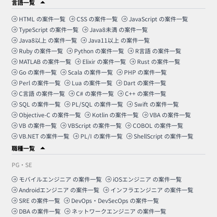
言語一覧
HTML
の案件一覧
CSS
の案件一覧
JavaScript
の案件一覧
TypeScript
の案件一覧
Java8未満
の案件一覧
Java8以上
の案件一覧
Java11以上
の案件一覧
Ruby
の案件一覧
Python
の案件一覧
R言語
の案件一覧
MATLAB
の案件一覧
Elixir
の案件一覧
Rust
の案件一覧
Go
の案件一覧
Scala
の案件一覧
PHP
の案件一覧
Perl
の案件一覧
Lua
の案件一覧
Dart
の案件一覧
C言語
の案件一覧
C#
の案件一覧
C++
の案件一覧
SQL
の案件一覧
PL/SQL
の案件一覧
Swift
の案件一覧
Objective-C
の案件一覧
Kotlin
の案件一覧
VBA
の案件一覧
VB
の案件一覧
VBScript
の案件一覧
COBOL
の案件一覧
VB.NET
の案件一覧
PL/I
の案件一覧
ShellScript
の案件一覧
職種一覧
PG・SE
モバイルエンジニア
の案件一覧
iOSエンジニア
の案件一覧
Androidエンジニア
の案件一覧
インフラエンジニア
の案件一覧
SRE
の案件一覧
DevOps・DevSecOps
の案件一覧
DBA
の案件一覧
ネットワークエンジニア
の案件一覧