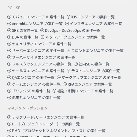
PG・SE
モバイルエンジニア
の案件一覧
iOSエンジニア
の案件一覧
Androidエンジニア
の案件一覧
インフラエンジニア
の案件一覧
SRE
の案件一覧
DevOps・DevSecOps
の案件一覧
DBA
の案件一覧
ネットワークエンジニア
の案件一覧
セキュリティエンジニア
の案件一覧
サーバーエンジニア
の案件一覧
フロントエンジニア
の案件一覧
サーバーサイドエンジニア
の案件一覧
フルスタックエンジニア
の案件一覧
社内SE
の案件一覧
セールスエンジニア
の案件一覧
テストエンジニア
の案件一覧
QAエンジニア
の案件一覧
マークアップエンジニア
の案件一覧
ゲームエンジニア
の案件一覧
RPAエンジニア
の案件一覧
ブリッジSE
の案件一覧
組込・制御エンジニア
の案件一覧
汎用系エンジニア
の案件一覧
マネジメントポジション
テックリード/リードエンジニア
の案件一覧
PL（プロジェクトリーダー）
の案件一覧
PMO（プロジェクトマネジメントオフィス）
の案件一覧