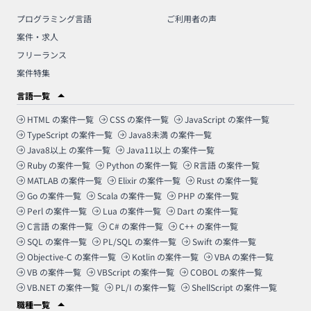
プログラミング言語
ご利用者の声
案件・求人
フリーランス
案件特集
言語一覧
HTML
の案件一覧
CSS
の案件一覧
JavaScript
の案件一覧
TypeScript
の案件一覧
Java8未満
の案件一覧
Java8以上
の案件一覧
Java11以上
の案件一覧
Ruby
の案件一覧
Python
の案件一覧
R言語
の案件一覧
MATLAB
の案件一覧
Elixir
の案件一覧
Rust
の案件一覧
Go
の案件一覧
Scala
の案件一覧
PHP
の案件一覧
Perl
の案件一覧
Lua
の案件一覧
Dart
の案件一覧
C言語
の案件一覧
C#
の案件一覧
C++
の案件一覧
SQL
の案件一覧
PL/SQL
の案件一覧
Swift
の案件一覧
Objective-C
の案件一覧
Kotlin
の案件一覧
VBA
の案件一覧
VB
の案件一覧
VBScript
の案件一覧
COBOL
の案件一覧
VB.NET
の案件一覧
PL/I
の案件一覧
ShellScript
の案件一覧
職種一覧