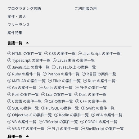
プログラミング言語
ご利用者の声
案件・求人
フリーランス
案件特集
言語一覧
HTML
の案件一覧
CSS
の案件一覧
JavaScript
の案件一覧
TypeScript
の案件一覧
Java8未満
の案件一覧
Java8以上
の案件一覧
Java11以上
の案件一覧
Ruby
の案件一覧
Python
の案件一覧
R言語
の案件一覧
MATLAB
の案件一覧
Elixir
の案件一覧
Rust
の案件一覧
Go
の案件一覧
Scala
の案件一覧
PHP
の案件一覧
Perl
の案件一覧
Lua
の案件一覧
Dart
の案件一覧
C言語
の案件一覧
C#
の案件一覧
C++
の案件一覧
SQL
の案件一覧
PL/SQL
の案件一覧
Swift
の案件一覧
Objective-C
の案件一覧
Kotlin
の案件一覧
VBA
の案件一覧
VB
の案件一覧
VBScript
の案件一覧
COBOL
の案件一覧
VB.NET
の案件一覧
PL/I
の案件一覧
ShellScript
の案件一覧
職種一覧