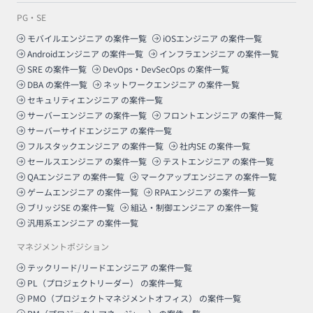
PG・SE
モバイルエンジニア
の案件一覧
iOSエンジニア
の案件一覧
Androidエンジニア
の案件一覧
インフラエンジニア
の案件一覧
SRE
の案件一覧
DevOps・DevSecOps
の案件一覧
DBA
の案件一覧
ネットワークエンジニア
の案件一覧
セキュリティエンジニア
の案件一覧
サーバーエンジニア
の案件一覧
フロントエンジニア
の案件一覧
サーバーサイドエンジニア
の案件一覧
フルスタックエンジニア
の案件一覧
社内SE
の案件一覧
セールスエンジニア
の案件一覧
テストエンジニア
の案件一覧
QAエンジニア
の案件一覧
マークアップエンジニア
の案件一覧
ゲームエンジニア
の案件一覧
RPAエンジニア
の案件一覧
ブリッジSE
の案件一覧
組込・制御エンジニア
の案件一覧
汎用系エンジニア
の案件一覧
マネジメントポジション
テックリード/リードエンジニア
の案件一覧
PL（プロジェクトリーダー）
の案件一覧
PMO（プロジェクトマネジメントオフィス）
の案件一覧