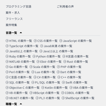
プログラミング言語
ご利用者の声
案件・求人
フリーランス
案件特集
言語一覧
HTML
の案件一覧
CSS
の案件一覧
JavaScript
の案件一覧
TypeScript
の案件一覧
Java8未満
の案件一覧
Java8以上
の案件一覧
Java11以上
の案件一覧
Ruby
の案件一覧
Python
の案件一覧
R言語
の案件一覧
MATLAB
の案件一覧
Elixir
の案件一覧
Rust
の案件一覧
Go
の案件一覧
Scala
の案件一覧
PHP
の案件一覧
Perl
の案件一覧
Lua
の案件一覧
Dart
の案件一覧
C言語
の案件一覧
C#
の案件一覧
C++
の案件一覧
SQL
の案件一覧
PL/SQL
の案件一覧
Swift
の案件一覧
Objective-C
の案件一覧
Kotlin
の案件一覧
VBA
の案件一覧
VB
の案件一覧
VBScript
の案件一覧
COBOL
の案件一覧
VB.NET
の案件一覧
PL/I
の案件一覧
ShellScript
の案件一覧
職種一覧