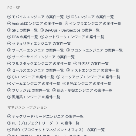
PG・SE
モバイルエンジニア
の案件一覧
iOSエンジニア
の案件一覧
Androidエンジニア
の案件一覧
インフラエンジニア
の案件一覧
SRE
の案件一覧
DevOps・DevSecOps
の案件一覧
DBA
の案件一覧
ネットワークエンジニア
の案件一覧
セキュリティエンジニア
の案件一覧
サーバーエンジニア
の案件一覧
フロントエンジニア
の案件一覧
サーバーサイドエンジニア
の案件一覧
フルスタックエンジニア
の案件一覧
社内SE
の案件一覧
セールスエンジニア
の案件一覧
テストエンジニア
の案件一覧
QAエンジニア
の案件一覧
マークアップエンジニア
の案件一覧
ゲームエンジニア
の案件一覧
RPAエンジニア
の案件一覧
ブリッジSE
の案件一覧
組込・制御エンジニア
の案件一覧
汎用系エンジニア
の案件一覧
マネジメントポジション
テックリード/リードエンジニア
の案件一覧
PL（プロジェクトリーダー）
の案件一覧
PMO（プロジェクトマネジメントオフィス）
の案件一覧