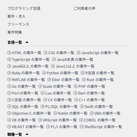
プログラミング言語
ご利用者の声
案件・求人
フリーランス
案件特集
言語一覧
HTML
の案件一覧
CSS
の案件一覧
JavaScript
の案件一覧
TypeScript
の案件一覧
Java8未満
の案件一覧
Java8以上
の案件一覧
Java11以上
の案件一覧
Ruby
の案件一覧
Python
の案件一覧
R言語
の案件一覧
MATLAB
の案件一覧
Elixir
の案件一覧
Rust
の案件一覧
Go
の案件一覧
Scala
の案件一覧
PHP
の案件一覧
Perl
の案件一覧
Lua
の案件一覧
Dart
の案件一覧
C言語
の案件一覧
C#
の案件一覧
C++
の案件一覧
SQL
の案件一覧
PL/SQL
の案件一覧
Swift
の案件一覧
Objective-C
の案件一覧
Kotlin
の案件一覧
VBA
の案件一覧
VB
の案件一覧
VBScript
の案件一覧
COBOL
の案件一覧
VB.NET
の案件一覧
PL/I
の案件一覧
ShellScript
の案件一覧
職種一覧