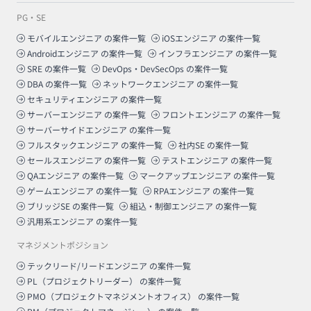
PG・SE
モバイルエンジニア
の案件一覧
iOSエンジニア
の案件一覧
Androidエンジニア
の案件一覧
インフラエンジニア
の案件一覧
SRE
の案件一覧
DevOps・DevSecOps
の案件一覧
DBA
の案件一覧
ネットワークエンジニア
の案件一覧
セキュリティエンジニア
の案件一覧
サーバーエンジニア
の案件一覧
フロントエンジニア
の案件一覧
サーバーサイドエンジニア
の案件一覧
フルスタックエンジニア
の案件一覧
社内SE
の案件一覧
セールスエンジニア
の案件一覧
テストエンジニア
の案件一覧
QAエンジニア
の案件一覧
マークアップエンジニア
の案件一覧
ゲームエンジニア
の案件一覧
RPAエンジニア
の案件一覧
ブリッジSE
の案件一覧
組込・制御エンジニア
の案件一覧
汎用系エンジニア
の案件一覧
マネジメントポジション
テックリード/リードエンジニア
の案件一覧
PL（プロジェクトリーダー）
の案件一覧
PMO（プロジェクトマネジメントオフィス）
の案件一覧