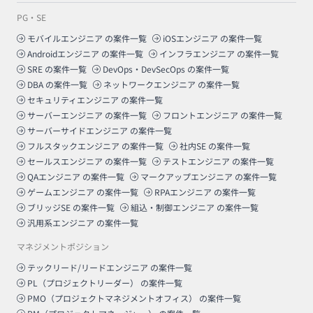
PG・SE
モバイルエンジニア
の案件一覧
iOSエンジニア
の案件一覧
Androidエンジニア
の案件一覧
インフラエンジニア
の案件一覧
SRE
の案件一覧
DevOps・DevSecOps
の案件一覧
DBA
の案件一覧
ネットワークエンジニア
の案件一覧
セキュリティエンジニア
の案件一覧
サーバーエンジニア
の案件一覧
フロントエンジニア
の案件一覧
サーバーサイドエンジニア
の案件一覧
フルスタックエンジニア
の案件一覧
社内SE
の案件一覧
セールスエンジニア
の案件一覧
テストエンジニア
の案件一覧
QAエンジニア
の案件一覧
マークアップエンジニア
の案件一覧
ゲームエンジニア
の案件一覧
RPAエンジニア
の案件一覧
ブリッジSE
の案件一覧
組込・制御エンジニア
の案件一覧
汎用系エンジニア
の案件一覧
マネジメントポジション
テックリード/リードエンジニア
の案件一覧
PL（プロジェクトリーダー）
の案件一覧
PMO（プロジェクトマネジメントオフィス）
の案件一覧