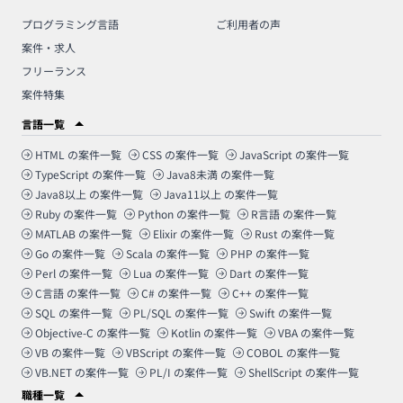
プログラミング言語
ご利用者の声
案件・求人
フリーランス
案件特集
言語一覧
HTML
の案件一覧
CSS
の案件一覧
JavaScript
の案件一覧
TypeScript
の案件一覧
Java8未満
の案件一覧
Java8以上
の案件一覧
Java11以上
の案件一覧
Ruby
の案件一覧
Python
の案件一覧
R言語
の案件一覧
MATLAB
の案件一覧
Elixir
の案件一覧
Rust
の案件一覧
Go
の案件一覧
Scala
の案件一覧
PHP
の案件一覧
Perl
の案件一覧
Lua
の案件一覧
Dart
の案件一覧
C言語
の案件一覧
C#
の案件一覧
C++
の案件一覧
SQL
の案件一覧
PL/SQL
の案件一覧
Swift
の案件一覧
Objective-C
の案件一覧
Kotlin
の案件一覧
VBA
の案件一覧
VB
の案件一覧
VBScript
の案件一覧
COBOL
の案件一覧
VB.NET
の案件一覧
PL/I
の案件一覧
ShellScript
の案件一覧
職種一覧