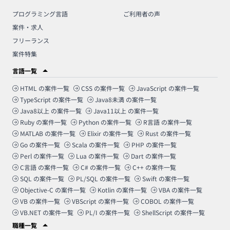
プログラミング言語
ご利用者の声
案件・求人
フリーランス
案件特集
言語一覧
HTML
の案件一覧
CSS
の案件一覧
JavaScript
の案件一覧
TypeScript
の案件一覧
Java8未満
の案件一覧
Java8以上
の案件一覧
Java11以上
の案件一覧
Ruby
の案件一覧
Python
の案件一覧
R言語
の案件一覧
MATLAB
の案件一覧
Elixir
の案件一覧
Rust
の案件一覧
Go
の案件一覧
Scala
の案件一覧
PHP
の案件一覧
Perl
の案件一覧
Lua
の案件一覧
Dart
の案件一覧
C言語
の案件一覧
C#
の案件一覧
C++
の案件一覧
SQL
の案件一覧
PL/SQL
の案件一覧
Swift
の案件一覧
Objective-C
の案件一覧
Kotlin
の案件一覧
VBA
の案件一覧
VB
の案件一覧
VBScript
の案件一覧
COBOL
の案件一覧
VB.NET
の案件一覧
PL/I
の案件一覧
ShellScript
の案件一覧
職種一覧