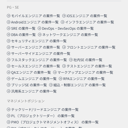
PG・SE
モバイルエンジニア
の案件一覧
iOSエンジニア
の案件一覧
Androidエンジニア
の案件一覧
インフラエンジニア
の案件一覧
SRE
の案件一覧
DevOps・DevSecOps
の案件一覧
DBA
の案件一覧
ネットワークエンジニア
の案件一覧
セキュリティエンジニア
の案件一覧
サーバーエンジニア
の案件一覧
フロントエンジニア
の案件一覧
サーバーサイドエンジニア
の案件一覧
フルスタックエンジニア
の案件一覧
社内SE
の案件一覧
セールスエンジニア
の案件一覧
テストエンジニア
の案件一覧
QAエンジニア
の案件一覧
マークアップエンジニア
の案件一覧
ゲームエンジニア
の案件一覧
RPAエンジニア
の案件一覧
ブリッジSE
の案件一覧
組込・制御エンジニア
の案件一覧
汎用系エンジニア
の案件一覧
マネジメントポジション
テックリード/リードエンジニア
の案件一覧
PL（プロジェクトリーダー）
の案件一覧
PMO（プロジェクトマネジメントオフィス）
の案件一覧