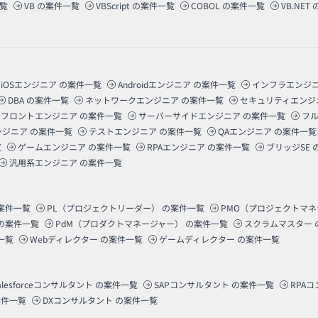
覧
VB
の案件一覧
VBScript
の案件一覧
COBOL
の案件一覧
VB.NET
iOSエンジニア
の案件一覧
Androidエンジニア
の案件一覧
インフラエンジ
DBA
の案件一覧
ネットワークエンジニア
の案件一覧
セキュリティエンジ
フロントエンジニア
の案件一覧
サーバーサイドエンジニア
の案件一覧
フ
ンジニア
の案件一覧
テストエンジニア
の案件一覧
QAエンジニア
の案件一覧
覧
ゲームエンジニア
の案件一覧
RPAエンジニア
の案件一覧
ブリッジSE
汎用系エンジニア
の案件一覧
案件一覧
PL（プロジェクトリーダー）
の案件一覧
PMO（プロジェクトマ
の案件一覧
PdM（プロダクトマネージャー）
の案件一覧
スクラムマスター
一覧
Webディレクター
の案件一覧
ゲームディレクター
の案件一覧
alesforceコンサルタント
の案件一覧
SAPコンサルタント
の案件一覧
RPA
件一覧
DXコンサルタント
の案件一覧