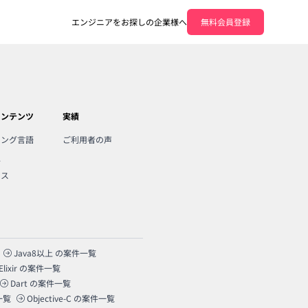
エンジニアをお探しの企業様へ
無料会員登録
コンテンツ
実績
ミング言語
ご利用者の声
人
ンス
Java8以上
の案件一覧
Elixir
の案件一覧
Dart
の案件一覧
一覧
Objective-C
の案件一覧