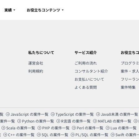
実績
お役立ちコンテンツ
私たちについて
サービス紹介
お役立ち
運営会社
ご利用の流れ
プログラ
利用規約
コンサルタント紹介
案件・求
お支払いについて
フリーラ
よくある質問
案件特集
覧
JavaScript
の案件一覧
TypeScript
の案件一覧
Java8未満
の案件一覧
案件一覧
Python
の案件一覧
R言語
の案件一覧
MATLAB
の案件一覧
Scala
の案件一覧
PHP
の案件一覧
Perl
の案件一覧
Lua
の案件一覧
覧
C++
の案件一覧
SQL
の案件一覧
PL/SQL
の案件一覧
Swift
の案件