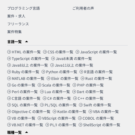
プログラミング言語
ご利用者の声
案件・求人
フリーランス
案件特集
言語一覧
HTML
の案件一覧
CSS
の案件一覧
JavaScript
の案件一覧
TypeScript
の案件一覧
Java8未満
の案件一覧
Java8以上
の案件一覧
Java11以上
の案件一覧
Ruby
の案件一覧
Python
の案件一覧
R言語
の案件一覧
MATLAB
の案件一覧
Elixir
の案件一覧
Rust
の案件一覧
Go
の案件一覧
Scala
の案件一覧
PHP
の案件一覧
Perl
の案件一覧
Lua
の案件一覧
Dart
の案件一覧
C言語
の案件一覧
C#
の案件一覧
C++
の案件一覧
SQL
の案件一覧
PL/SQL
の案件一覧
Swift
の案件一覧
Objective-C
の案件一覧
Kotlin
の案件一覧
VBA
の案件一覧
VB
の案件一覧
VBScript
の案件一覧
COBOL
の案件一覧
VB.NET
の案件一覧
PL/I
の案件一覧
ShellScript
の案件一覧
職種一覧