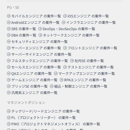
PG・SE
モバイルエンジニア
の案件一覧
iOSエンジニア
の案件一覧
Androidエンジニア
の案件一覧
インフラエンジニア
の案件一覧
SRE
の案件一覧
DevOps・DevSecOps
の案件一覧
DBA
の案件一覧
ネットワークエンジニア
の案件一覧
セキュリティエンジニア
の案件一覧
サーバーエンジニア
の案件一覧
フロントエンジニア
の案件一覧
サーバーサイドエンジニア
の案件一覧
フルスタックエンジニア
の案件一覧
社内SE
の案件一覧
セールスエンジニア
の案件一覧
テストエンジニア
の案件一覧
QAエンジニア
の案件一覧
マークアップエンジニア
の案件一覧
ゲームエンジニア
の案件一覧
RPAエンジニア
の案件一覧
ブリッジSE
の案件一覧
組込・制御エンジニア
の案件一覧
汎用系エンジニア
の案件一覧
マネジメントポジション
テックリード/リードエンジニア
の案件一覧
PL（プロジェクトリーダー）
の案件一覧
PMO（プロジェクトマネジメントオフィス）
の案件一覧