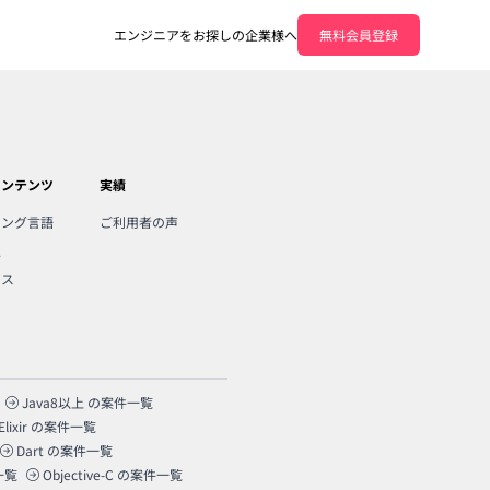
エンジニアをお探しの企業様へ
無料会員登録
コンテンツ
実績
ミング言語
ご利用者の声
人
ンス
Java8以上
の案件一覧
Elixir
の案件一覧
Dart
の案件一覧
一覧
Objective-C
の案件一覧