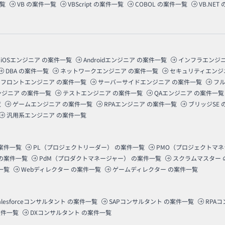
覧
VB
の案件一覧
VBScript
の案件一覧
COBOL
の案件一覧
VB.NET
iOSエンジニア
の案件一覧
Androidエンジニア
の案件一覧
インフラエンジ
DBA
の案件一覧
ネットワークエンジニア
の案件一覧
セキュリティエンジ
フロントエンジニア
の案件一覧
サーバーサイドエンジニア
の案件一覧
フ
ンジニア
の案件一覧
テストエンジニア
の案件一覧
QAエンジニア
の案件一覧
覧
ゲームエンジニア
の案件一覧
RPAエンジニア
の案件一覧
ブリッジSE
汎用系エンジニア
の案件一覧
案件一覧
PL（プロジェクトリーダー）
の案件一覧
PMO（プロジェクトマ
の案件一覧
PdM（プロダクトマネージャー）
の案件一覧
スクラムマスター
一覧
Webディレクター
の案件一覧
ゲームディレクター
の案件一覧
alesforceコンサルタント
の案件一覧
SAPコンサルタント
の案件一覧
RPA
件一覧
DXコンサルタント
の案件一覧