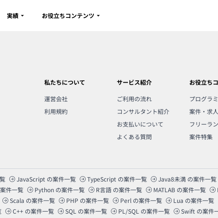
実績
お役立ちコンテンツ
私たちについて
サービス紹介
お役立ち
運営会社
ご利用の流れ
プログラ
利用規約
コンサルタント紹介
案件・求
お支払いについて
フリーラ
よくある質問
案件特集
覧
JavaScript
の案件一覧
TypeScript
の案件一覧
Java8未満
の案件一覧
案件一覧
Python
の案件一覧
R言語
の案件一覧
MATLAB
の案件一覧
Scala
の案件一覧
PHP
の案件一覧
Perl
の案件一覧
Lua
の案件一覧
覧
C++
の案件一覧
SQL
の案件一覧
PL/SQL
の案件一覧
Swift
の案件