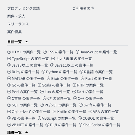
プログラミング言語
ご利用者の声
案件・求人
フリーランス
案件特集
言語一覧
HTML
の案件一覧
CSS
の案件一覧
JavaScript
の案件一覧
TypeScript
の案件一覧
Java8未満
の案件一覧
Java8以上
の案件一覧
Java11以上
の案件一覧
Ruby
の案件一覧
Python
の案件一覧
R言語
の案件一覧
MATLAB
の案件一覧
Elixir
の案件一覧
Rust
の案件一覧
Go
の案件一覧
Scala
の案件一覧
PHP
の案件一覧
Perl
の案件一覧
Lua
の案件一覧
Dart
の案件一覧
C言語
の案件一覧
C#
の案件一覧
C++
の案件一覧
SQL
の案件一覧
PL/SQL
の案件一覧
Swift
の案件一覧
Objective-C
の案件一覧
Kotlin
の案件一覧
VBA
の案件一覧
VB
の案件一覧
VBScript
の案件一覧
COBOL
の案件一覧
VB.NET
の案件一覧
PL/I
の案件一覧
ShellScript
の案件一覧
職種一覧