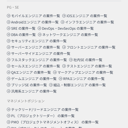
PG・SE
モバイルエンジニア
の案件一覧
iOSエンジニア
の案件一覧
Androidエンジニア
の案件一覧
インフラエンジニア
の案件一覧
SRE
の案件一覧
DevOps・DevSecOps
の案件一覧
DBA
の案件一覧
ネットワークエンジニア
の案件一覧
セキュリティエンジニア
の案件一覧
サーバーエンジニア
の案件一覧
フロントエンジニア
の案件一覧
サーバーサイドエンジニア
の案件一覧
フルスタックエンジニア
の案件一覧
社内SE
の案件一覧
セールスエンジニア
の案件一覧
テストエンジニア
の案件一覧
QAエンジニア
の案件一覧
マークアップエンジニア
の案件一覧
ゲームエンジニア
の案件一覧
RPAエンジニア
の案件一覧
ブリッジSE
の案件一覧
組込・制御エンジニア
の案件一覧
汎用系エンジニア
の案件一覧
マネジメントポジション
テックリード/リードエンジニア
の案件一覧
PL（プロジェクトリーダー）
の案件一覧
PMO（プロジェクトマネジメントオフィス）
の案件一覧