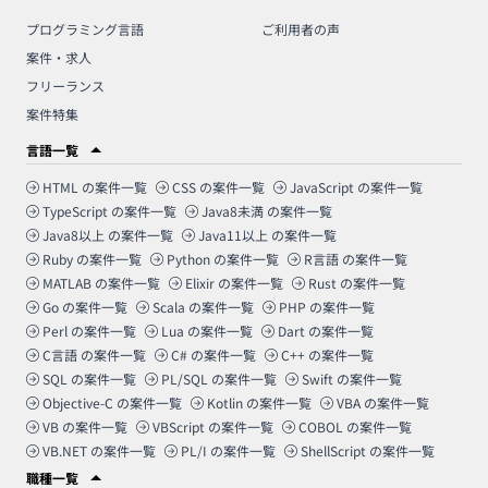
プログラミング言語
ご利用者の声
案件・求人
フリーランス
案件特集
言語一覧
HTML
の案件一覧
CSS
の案件一覧
JavaScript
の案件一覧
TypeScript
の案件一覧
Java8未満
の案件一覧
Java8以上
の案件一覧
Java11以上
の案件一覧
Ruby
の案件一覧
Python
の案件一覧
R言語
の案件一覧
MATLAB
の案件一覧
Elixir
の案件一覧
Rust
の案件一覧
Go
の案件一覧
Scala
の案件一覧
PHP
の案件一覧
Perl
の案件一覧
Lua
の案件一覧
Dart
の案件一覧
C言語
の案件一覧
C#
の案件一覧
C++
の案件一覧
SQL
の案件一覧
PL/SQL
の案件一覧
Swift
の案件一覧
Objective-C
の案件一覧
Kotlin
の案件一覧
VBA
の案件一覧
VB
の案件一覧
VBScript
の案件一覧
COBOL
の案件一覧
VB.NET
の案件一覧
PL/I
の案件一覧
ShellScript
の案件一覧
職種一覧