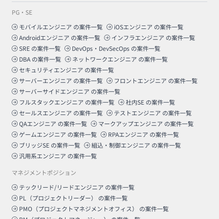
PG・SE
モバイルエンジニア
の案件一覧
iOSエンジニア
の案件一覧
Androidエンジニア
の案件一覧
インフラエンジニア
の案件一覧
SRE
の案件一覧
DevOps・DevSecOps
の案件一覧
DBA
の案件一覧
ネットワークエンジニア
の案件一覧
セキュリティエンジニア
の案件一覧
サーバーエンジニア
の案件一覧
フロントエンジニア
の案件一覧
サーバーサイドエンジニア
の案件一覧
フルスタックエンジニア
の案件一覧
社内SE
の案件一覧
セールスエンジニア
の案件一覧
テストエンジニア
の案件一覧
QAエンジニア
の案件一覧
マークアップエンジニア
の案件一覧
ゲームエンジニア
の案件一覧
RPAエンジニア
の案件一覧
ブリッジSE
の案件一覧
組込・制御エンジニア
の案件一覧
汎用系エンジニア
の案件一覧
マネジメントポジション
テックリード/リードエンジニア
の案件一覧
PL（プロジェクトリーダー）
の案件一覧
PMO（プロジェクトマネジメントオフィス）
の案件一覧