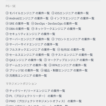
PG・SE
モバイルエンジニア
の案件一覧
iOSエンジニア
の案件一覧
Androidエンジニア
の案件一覧
インフラエンジニア
の案件一覧
SRE
の案件一覧
DevOps・DevSecOps
の案件一覧
DBA
の案件一覧
ネットワークエンジニア
の案件一覧
セキュリティエンジニア
の案件一覧
サーバーエンジニア
の案件一覧
フロントエンジニア
の案件一覧
サーバーサイドエンジニア
の案件一覧
フルスタックエンジニア
の案件一覧
社内SE
の案件一覧
セールスエンジニア
の案件一覧
テストエンジニア
の案件一覧
QAエンジニア
の案件一覧
マークアップエンジニア
の案件一覧
ゲームエンジニア
の案件一覧
RPAエンジニア
の案件一覧
ブリッジSE
の案件一覧
組込・制御エンジニア
の案件一覧
汎用系エンジニア
の案件一覧
マネジメントポジション
テックリード/リードエンジニア
の案件一覧
PL（プロジェクトリーダー）
の案件一覧
PMO（プロジェクトマネジメントオフィス）
の案件一覧