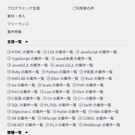
プログラミング言語
ご利用者の声
案件・求人
フリーランス
案件特集
言語一覧
HTML
の案件一覧
CSS
の案件一覧
JavaScript
の案件一覧
TypeScript
の案件一覧
Java8未満
の案件一覧
Java8以上
の案件一覧
Java11以上
の案件一覧
Ruby
の案件一覧
Python
の案件一覧
R言語
の案件一覧
MATLAB
の案件一覧
Elixir
の案件一覧
Rust
の案件一覧
Go
の案件一覧
Scala
の案件一覧
PHP
の案件一覧
Perl
の案件一覧
Lua
の案件一覧
Dart
の案件一覧
C言語
の案件一覧
C#
の案件一覧
C++
の案件一覧
SQL
の案件一覧
PL/SQL
の案件一覧
Swift
の案件一覧
Objective-C
の案件一覧
Kotlin
の案件一覧
VBA
の案件一覧
VB
の案件一覧
VBScript
の案件一覧
COBOL
の案件一覧
VB.NET
の案件一覧
PL/I
の案件一覧
ShellScript
の案件一覧
職種一覧