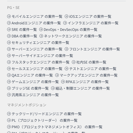
PG・SE
モバイルエンジニア
の案件一覧
iOSエンジニア
の案件一覧
Androidエンジニア
の案件一覧
インフラエンジニア
の案件一覧
SRE
の案件一覧
DevOps・DevSecOps
の案件一覧
DBA
の案件一覧
ネットワークエンジニア
の案件一覧
セキュリティエンジニア
の案件一覧
サーバーエンジニア
の案件一覧
フロントエンジニア
の案件一覧
サーバーサイドエンジニア
の案件一覧
フルスタックエンジニア
の案件一覧
社内SE
の案件一覧
セールスエンジニア
の案件一覧
テストエンジニア
の案件一覧
QAエンジニア
の案件一覧
マークアップエンジニア
の案件一覧
ゲームエンジニア
の案件一覧
RPAエンジニア
の案件一覧
ブリッジSE
の案件一覧
組込・制御エンジニア
の案件一覧
汎用系エンジニア
の案件一覧
マネジメントポジション
テックリード/リードエンジニア
の案件一覧
PL（プロジェクトリーダー）
の案件一覧
PMO（プロジェクトマネジメントオフィス）
の案件一覧