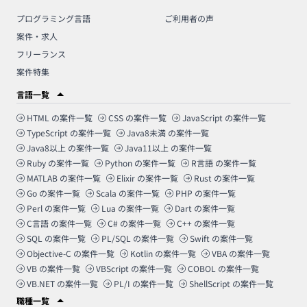
プログラミング言語
ご利用者の声
案件・求人
フリーランス
案件特集
言語一覧
HTML
の案件一覧
CSS
の案件一覧
JavaScript
の案件一覧
TypeScript
の案件一覧
Java8未満
の案件一覧
Java8以上
の案件一覧
Java11以上
の案件一覧
Ruby
の案件一覧
Python
の案件一覧
R言語
の案件一覧
MATLAB
の案件一覧
Elixir
の案件一覧
Rust
の案件一覧
Go
の案件一覧
Scala
の案件一覧
PHP
の案件一覧
Perl
の案件一覧
Lua
の案件一覧
Dart
の案件一覧
C言語
の案件一覧
C#
の案件一覧
C++
の案件一覧
SQL
の案件一覧
PL/SQL
の案件一覧
Swift
の案件一覧
Objective-C
の案件一覧
Kotlin
の案件一覧
VBA
の案件一覧
VB
の案件一覧
VBScript
の案件一覧
COBOL
の案件一覧
VB.NET
の案件一覧
PL/I
の案件一覧
ShellScript
の案件一覧
職種一覧