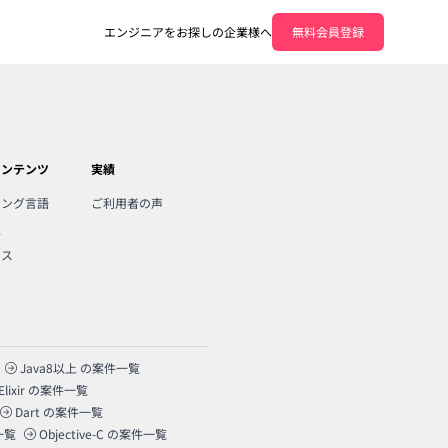
エンジニアをお探しの企業様へ
無料会員登録
コンテンツ
実績
ミング言語
ご利用者の声
人
ンス
Java8以上
の案件一覧
Elixir
の案件一覧
Dart
の案件一覧
一覧
Objective-C
の案件一覧