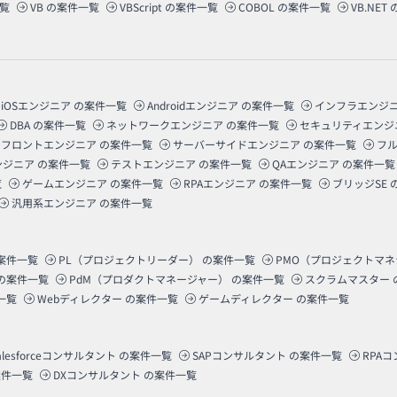
覧
VB
の案件一覧
VBScript
の案件一覧
COBOL
の案件一覧
VB.NET
iOSエンジニア
の案件一覧
Androidエンジニア
の案件一覧
インフラエンジ
DBA
の案件一覧
ネットワークエンジニア
の案件一覧
セキュリティエンジ
フロントエンジニア
の案件一覧
サーバーサイドエンジニア
の案件一覧
フ
ンジニア
の案件一覧
テストエンジニア
の案件一覧
QAエンジニア
の案件一覧
覧
ゲームエンジニア
の案件一覧
RPAエンジニア
の案件一覧
ブリッジSE
汎用系エンジニア
の案件一覧
案件一覧
PL（プロジェクトリーダー）
の案件一覧
PMO（プロジェクトマ
の案件一覧
PdM（プロダクトマネージャー）
の案件一覧
スクラムマスター
一覧
Webディレクター
の案件一覧
ゲームディレクター
の案件一覧
alesforceコンサルタント
の案件一覧
SAPコンサルタント
の案件一覧
RPA
件一覧
DXコンサルタント
の案件一覧