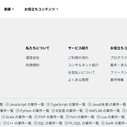
実績
お役立ちコンテンツ
私たちについて
サービス紹介
お役立ち
運営会社
ご利用の流れ
プログラ
利用規約
コンサルタント紹介
案件・求
お支払いについて
フリーラ
よくある質問
案件特集
覧
JavaScript
の案件一覧
TypeScript
の案件一覧
Java8未満
の案件一覧
案件一覧
Python
の案件一覧
R言語
の案件一覧
MATLAB
の案件一覧
Scala
の案件一覧
PHP
の案件一覧
Perl
の案件一覧
Lua
の案件一覧
覧
C++
の案件一覧
SQL
の案件一覧
PL/SQL
の案件一覧
Swift
の案件