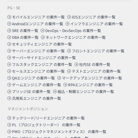
PG・SE
モバイルエンジニア
の案件一覧
iOSエンジニア
の案件一覧
Androidエンジニア
の案件一覧
インフラエンジニア
の案件一覧
SRE
の案件一覧
DevOps・DevSecOps
の案件一覧
DBA
の案件一覧
ネットワークエンジニア
の案件一覧
セキュリティエンジニア
の案件一覧
サーバーエンジニア
の案件一覧
フロントエンジニア
の案件一覧
サーバーサイドエンジニア
の案件一覧
フルスタックエンジニア
の案件一覧
社内SE
の案件一覧
セールスエンジニア
の案件一覧
テストエンジニア
の案件一覧
QAエンジニア
の案件一覧
マークアップエンジニア
の案件一覧
ゲームエンジニア
の案件一覧
RPAエンジニア
の案件一覧
ブリッジSE
の案件一覧
組込・制御エンジニア
の案件一覧
汎用系エンジニア
の案件一覧
マネジメントポジション
テックリード/リードエンジニア
の案件一覧
PL（プロジェクトリーダー）
の案件一覧
PMO（プロジェクトマネジメントオフィス）
の案件一覧