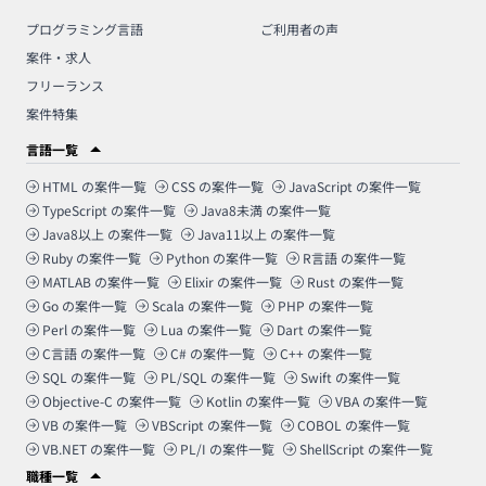
プログラミング言語
ご利用者の声
案件・求人
フリーランス
案件特集
言語一覧
HTML
の案件一覧
CSS
の案件一覧
JavaScript
の案件一覧
TypeScript
の案件一覧
Java8未満
の案件一覧
Java8以上
の案件一覧
Java11以上
の案件一覧
Ruby
の案件一覧
Python
の案件一覧
R言語
の案件一覧
MATLAB
の案件一覧
Elixir
の案件一覧
Rust
の案件一覧
Go
の案件一覧
Scala
の案件一覧
PHP
の案件一覧
Perl
の案件一覧
Lua
の案件一覧
Dart
の案件一覧
C言語
の案件一覧
C#
の案件一覧
C++
の案件一覧
SQL
の案件一覧
PL/SQL
の案件一覧
Swift
の案件一覧
Objective-C
の案件一覧
Kotlin
の案件一覧
VBA
の案件一覧
VB
の案件一覧
VBScript
の案件一覧
COBOL
の案件一覧
VB.NET
の案件一覧
PL/I
の案件一覧
ShellScript
の案件一覧
職種一覧