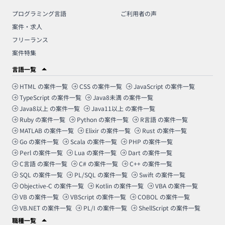
プログラミング言語
ご利用者の声
案件・求人
フリーランス
案件特集
言語一覧
HTML
の案件一覧
CSS
の案件一覧
JavaScript
の案件一覧
TypeScript
の案件一覧
Java8未満
の案件一覧
Java8以上
の案件一覧
Java11以上
の案件一覧
Ruby
の案件一覧
Python
の案件一覧
R言語
の案件一覧
MATLAB
の案件一覧
Elixir
の案件一覧
Rust
の案件一覧
Go
の案件一覧
Scala
の案件一覧
PHP
の案件一覧
Perl
の案件一覧
Lua
の案件一覧
Dart
の案件一覧
C言語
の案件一覧
C#
の案件一覧
C++
の案件一覧
SQL
の案件一覧
PL/SQL
の案件一覧
Swift
の案件一覧
Objective-C
の案件一覧
Kotlin
の案件一覧
VBA
の案件一覧
VB
の案件一覧
VBScript
の案件一覧
COBOL
の案件一覧
VB.NET
の案件一覧
PL/I
の案件一覧
ShellScript
の案件一覧
職種一覧