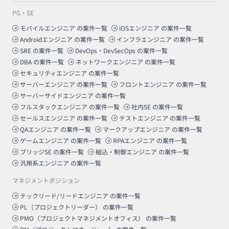
PG・SE
モバイルエンジニア
の案件一覧
iOSエンジニア
の案件一覧
Androidエンジニア
の案件一覧
インフラエンジニア
の案件一覧
SRE
の案件一覧
DevOps・DevSecOps
の案件一覧
DBA
の案件一覧
ネットワークエンジニア
の案件一覧
セキュリティエンジニア
の案件一覧
サーバーエンジニア
の案件一覧
フロントエンジニア
の案件一覧
サーバーサイドエンジニア
の案件一覧
フルスタックエンジニア
の案件一覧
社内SE
の案件一覧
セールスエンジニア
の案件一覧
テストエンジニア
の案件一覧
QAエンジニア
の案件一覧
マークアップエンジニア
の案件一覧
ゲームエンジニア
の案件一覧
RPAエンジニア
の案件一覧
ブリッジSE
の案件一覧
組込・制御エンジニア
の案件一覧
汎用系エンジニア
の案件一覧
マネジメントポジション
テックリード/リードエンジニア
の案件一覧
PL（プロジェクトリーダー）
の案件一覧
PMO（プロジェクトマネジメントオフィス）
の案件一覧