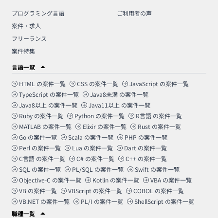
プログラミング言語
ご利用者の声
案件・求人
フリーランス
案件特集
言語一覧
HTML
の案件一覧
CSS
の案件一覧
JavaScript
の案件一覧
TypeScript
の案件一覧
Java8未満
の案件一覧
Java8以上
の案件一覧
Java11以上
の案件一覧
Ruby
の案件一覧
Python
の案件一覧
R言語
の案件一覧
MATLAB
の案件一覧
Elixir
の案件一覧
Rust
の案件一覧
Go
の案件一覧
Scala
の案件一覧
PHP
の案件一覧
Perl
の案件一覧
Lua
の案件一覧
Dart
の案件一覧
C言語
の案件一覧
C#
の案件一覧
C++
の案件一覧
SQL
の案件一覧
PL/SQL
の案件一覧
Swift
の案件一覧
Objective-C
の案件一覧
Kotlin
の案件一覧
VBA
の案件一覧
VB
の案件一覧
VBScript
の案件一覧
COBOL
の案件一覧
VB.NET
の案件一覧
PL/I
の案件一覧
ShellScript
の案件一覧
職種一覧