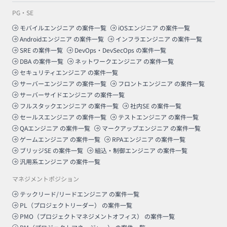
PG・SE
モバイルエンジニア
の案件一覧
iOSエンジニア
の案件一覧
Androidエンジニア
の案件一覧
インフラエンジニア
の案件一覧
SRE
の案件一覧
DevOps・DevSecOps
の案件一覧
DBA
の案件一覧
ネットワークエンジニア
の案件一覧
セキュリティエンジニア
の案件一覧
サーバーエンジニア
の案件一覧
フロントエンジニア
の案件一覧
サーバーサイドエンジニア
の案件一覧
フルスタックエンジニア
の案件一覧
社内SE
の案件一覧
セールスエンジニア
の案件一覧
テストエンジニア
の案件一覧
QAエンジニア
の案件一覧
マークアップエンジニア
の案件一覧
ゲームエンジニア
の案件一覧
RPAエンジニア
の案件一覧
ブリッジSE
の案件一覧
組込・制御エンジニア
の案件一覧
汎用系エンジニア
の案件一覧
マネジメントポジション
テックリード/リードエンジニア
の案件一覧
PL（プロジェクトリーダー）
の案件一覧
PMO（プロジェクトマネジメントオフィス）
の案件一覧