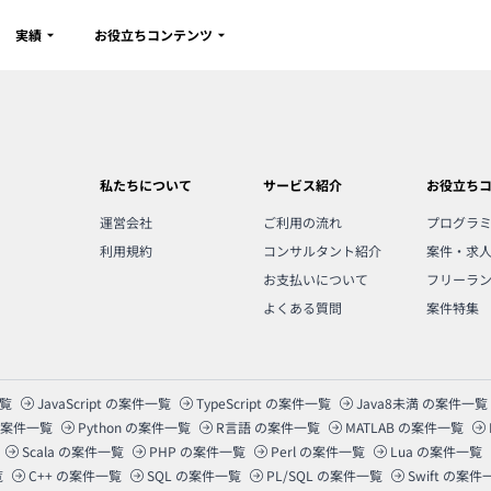
実績
お役立ちコンテンツ
私たちについて
サービス紹介
お役立ち
運営会社
ご利用の流れ
プログラ
利用規約
コンサルタント紹介
案件・求
お支払いについて
フリーラ
よくある質問
案件特集
覧
JavaScript
の案件一覧
TypeScript
の案件一覧
Java8未満
の案件一覧
案件一覧
Python
の案件一覧
R言語
の案件一覧
MATLAB
の案件一覧
Scala
の案件一覧
PHP
の案件一覧
Perl
の案件一覧
Lua
の案件一覧
覧
C++
の案件一覧
SQL
の案件一覧
PL/SQL
の案件一覧
Swift
の案件