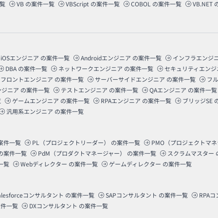
覧
VB
の案件一覧
VBScript
の案件一覧
COBOL
の案件一覧
VB.NET
iOSエンジニア
の案件一覧
Androidエンジニア
の案件一覧
インフラエンジ
DBA
の案件一覧
ネットワークエンジニア
の案件一覧
セキュリティエンジ
フロントエンジニア
の案件一覧
サーバーサイドエンジニア
の案件一覧
フ
ンジニア
の案件一覧
テストエンジニア
の案件一覧
QAエンジニア
の案件一覧
覧
ゲームエンジニア
の案件一覧
RPAエンジニア
の案件一覧
ブリッジSE
汎用系エンジニア
の案件一覧
案件一覧
PL（プロジェクトリーダー）
の案件一覧
PMO（プロジェクトマ
の案件一覧
PdM（プロダクトマネージャー）
の案件一覧
スクラムマスター
一覧
Webディレクター
の案件一覧
ゲームディレクター
の案件一覧
alesforceコンサルタント
の案件一覧
SAPコンサルタント
の案件一覧
RPA
件一覧
DXコンサルタント
の案件一覧