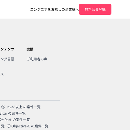
エンジニアをお探しの企業様へ
無料会員登録
コンテンツ
実績
ミング言語
ご利用者の声
人
ンス
Java8以上
の案件一覧
Elixir
の案件一覧
Dart
の案件一覧
一覧
Objective-C
の案件一覧