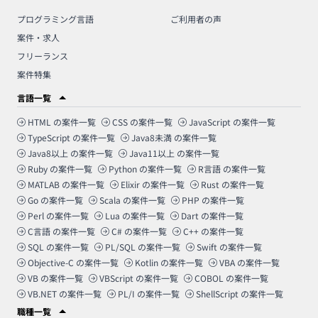
プログラミング言語
ご利用者の声
案件・求人
フリーランス
案件特集
言語一覧
HTML
の案件一覧
CSS
の案件一覧
JavaScript
の案件一覧
TypeScript
の案件一覧
Java8未満
の案件一覧
Java8以上
の案件一覧
Java11以上
の案件一覧
Ruby
の案件一覧
Python
の案件一覧
R言語
の案件一覧
MATLAB
の案件一覧
Elixir
の案件一覧
Rust
の案件一覧
Go
の案件一覧
Scala
の案件一覧
PHP
の案件一覧
Perl
の案件一覧
Lua
の案件一覧
Dart
の案件一覧
C言語
の案件一覧
C#
の案件一覧
C++
の案件一覧
SQL
の案件一覧
PL/SQL
の案件一覧
Swift
の案件一覧
Objective-C
の案件一覧
Kotlin
の案件一覧
VBA
の案件一覧
VB
の案件一覧
VBScript
の案件一覧
COBOL
の案件一覧
VB.NET
の案件一覧
PL/I
の案件一覧
ShellScript
の案件一覧
職種一覧