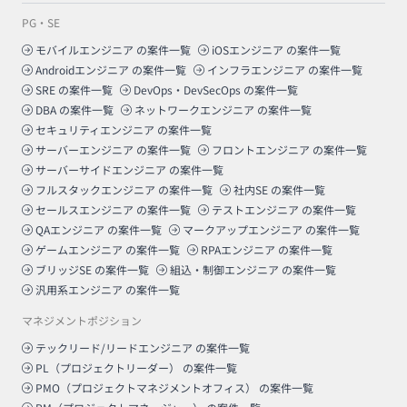
PG・SE
モバイルエンジニア
の案件一覧
iOSエンジニア
の案件一覧
Androidエンジニア
の案件一覧
インフラエンジニア
の案件一覧
SRE
の案件一覧
DevOps・DevSecOps
の案件一覧
DBA
の案件一覧
ネットワークエンジニア
の案件一覧
セキュリティエンジニア
の案件一覧
サーバーエンジニア
の案件一覧
フロントエンジニア
の案件一覧
サーバーサイドエンジニア
の案件一覧
フルスタックエンジニア
の案件一覧
社内SE
の案件一覧
セールスエンジニア
の案件一覧
テストエンジニア
の案件一覧
QAエンジニア
の案件一覧
マークアップエンジニア
の案件一覧
ゲームエンジニア
の案件一覧
RPAエンジニア
の案件一覧
ブリッジSE
の案件一覧
組込・制御エンジニア
の案件一覧
汎用系エンジニア
の案件一覧
マネジメントポジション
テックリード/リードエンジニア
の案件一覧
PL（プロジェクトリーダー）
の案件一覧
PMO（プロジェクトマネジメントオフィス）
の案件一覧