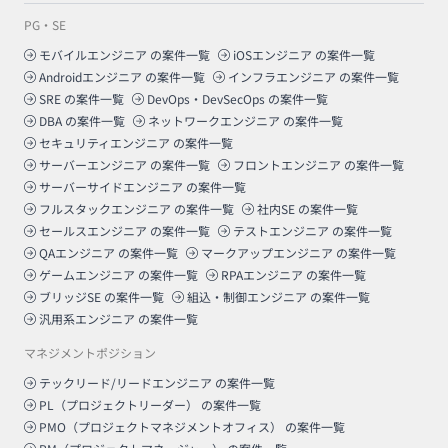
PG・SE
モバイルエンジニア
の案件一覧
iOSエンジニア
の案件一覧
Androidエンジニア
の案件一覧
インフラエンジニア
の案件一覧
SRE
の案件一覧
DevOps・DevSecOps
の案件一覧
DBA
の案件一覧
ネットワークエンジニア
の案件一覧
セキュリティエンジニア
の案件一覧
サーバーエンジニア
の案件一覧
フロントエンジニア
の案件一覧
サーバーサイドエンジニア
の案件一覧
フルスタックエンジニア
の案件一覧
社内SE
の案件一覧
セールスエンジニア
の案件一覧
テストエンジニア
の案件一覧
QAエンジニア
の案件一覧
マークアップエンジニア
の案件一覧
ゲームエンジニア
の案件一覧
RPAエンジニア
の案件一覧
ブリッジSE
の案件一覧
組込・制御エンジニア
の案件一覧
汎用系エンジニア
の案件一覧
マネジメントポジション
テックリード/リードエンジニア
の案件一覧
PL（プロジェクトリーダー）
の案件一覧
PMO（プロジェクトマネジメントオフィス）
の案件一覧