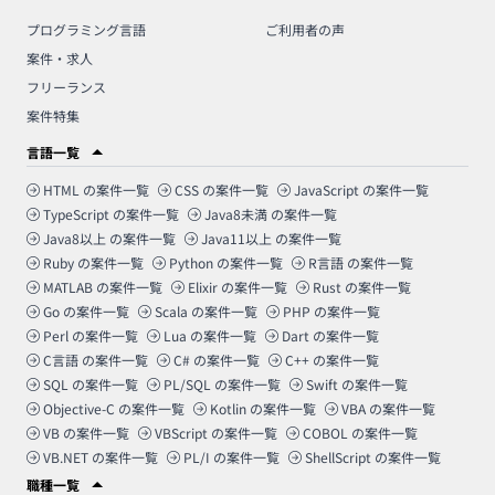
プログラミング言語
ご利用者の声
案件・求人
フリーランス
案件特集
言語一覧
HTML
の案件一覧
CSS
の案件一覧
JavaScript
の案件一覧
TypeScript
の案件一覧
Java8未満
の案件一覧
Java8以上
の案件一覧
Java11以上
の案件一覧
Ruby
の案件一覧
Python
の案件一覧
R言語
の案件一覧
MATLAB
の案件一覧
Elixir
の案件一覧
Rust
の案件一覧
Go
の案件一覧
Scala
の案件一覧
PHP
の案件一覧
Perl
の案件一覧
Lua
の案件一覧
Dart
の案件一覧
C言語
の案件一覧
C#
の案件一覧
C++
の案件一覧
SQL
の案件一覧
PL/SQL
の案件一覧
Swift
の案件一覧
Objective-C
の案件一覧
Kotlin
の案件一覧
VBA
の案件一覧
VB
の案件一覧
VBScript
の案件一覧
COBOL
の案件一覧
VB.NET
の案件一覧
PL/I
の案件一覧
ShellScript
の案件一覧
職種一覧