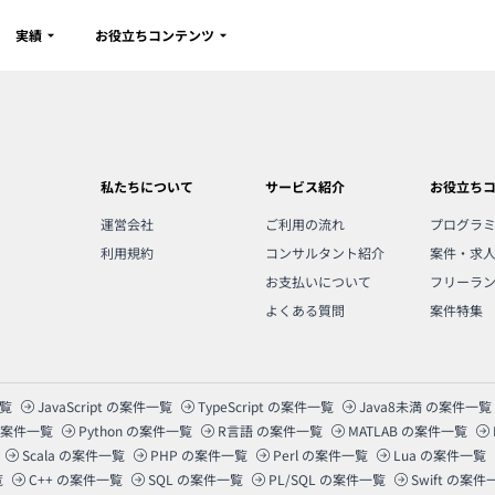
実績
お役立ちコンテンツ
私たちについて
サービス紹介
お役立ち
運営会社
ご利用の流れ
プログラ
利用規約
コンサルタント紹介
案件・求
お支払いについて
フリーラ
よくある質問
案件特集
覧
JavaScript
の案件一覧
TypeScript
の案件一覧
Java8未満
の案件一覧
案件一覧
Python
の案件一覧
R言語
の案件一覧
MATLAB
の案件一覧
Scala
の案件一覧
PHP
の案件一覧
Perl
の案件一覧
Lua
の案件一覧
覧
C++
の案件一覧
SQL
の案件一覧
PL/SQL
の案件一覧
Swift
の案件