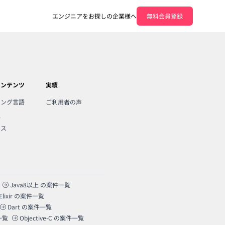
エンジニアをお探しの企業様へ
無料会員登録
コンテンツ
実績
ミング言語
ご利用者の声
人
ンス
Java8以上
の案件一覧
Elixir
の案件一覧
Dart
の案件一覧
一覧
Objective-C
の案件一覧