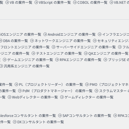
覧
VB
の案件一覧
VBScript
の案件一覧
COBOL
の案件一覧
VB.NET
iOSエンジニア
の案件一覧
Androidエンジニア
の案件一覧
インフラエンジ
DBA
の案件一覧
ネットワークエンジニア
の案件一覧
セキュリティエンジ
フロントエンジニア
の案件一覧
サーバーサイドエンジニア
の案件一覧
フ
ンジニア
の案件一覧
テストエンジニア
の案件一覧
QAエンジニア
の案件一覧
覧
ゲームエンジニア
の案件一覧
RPAエンジニア
の案件一覧
ブリッジSE
汎用系エンジニア
の案件一覧
案件一覧
PL（プロジェクトリーダー）
の案件一覧
PMO（プロジェクトマ
の案件一覧
PdM（プロダクトマネージャー）
の案件一覧
スクラムマスター
一覧
Webディレクター
の案件一覧
ゲームディレクター
の案件一覧
alesforceコンサルタント
の案件一覧
SAPコンサルタント
の案件一覧
RPA
件一覧
DXコンサルタント
の案件一覧