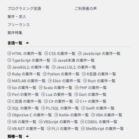
プログラミング言語
ご利用者の声
案件・求人
フリーランス
案件特集
言語一覧
HTML
の案件一覧
CSS
の案件一覧
JavaScript
の案件一覧
TypeScript
の案件一覧
Java8未満
の案件一覧
Java8以上
の案件一覧
Java11以上
の案件一覧
Ruby
の案件一覧
Python
の案件一覧
R言語
の案件一覧
MATLAB
の案件一覧
Elixir
の案件一覧
Rust
の案件一覧
Go
の案件一覧
Scala
の案件一覧
PHP
の案件一覧
Perl
の案件一覧
Lua
の案件一覧
Dart
の案件一覧
C言語
の案件一覧
C#
の案件一覧
C++
の案件一覧
SQL
の案件一覧
PL/SQL
の案件一覧
Swift
の案件一覧
Objective-C
の案件一覧
Kotlin
の案件一覧
VBA
の案件一覧
VB
の案件一覧
VBScript
の案件一覧
COBOL
の案件一覧
VB.NET
の案件一覧
PL/I
の案件一覧
ShellScript
の案件一覧
職種一覧