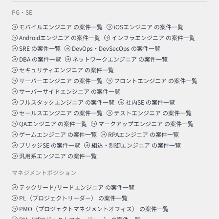
PG・SE
モバイルエンジニア
の案件一覧
iOSエンジニア
の案件一覧
Androidエンジニア
の案件一覧
インフラエンジニア
の案件一覧
SRE
の案件一覧
DevOps・DevSecOps
の案件一覧
DBA
の案件一覧
ネットワークエンジニア
の案件一覧
セキュリティエンジニア
の案件一覧
サーバーエンジニア
の案件一覧
フロントエンジニア
の案件一覧
サーバーサイドエンジニア
の案件一覧
フルスタックエンジニア
の案件一覧
社内SE
の案件一覧
セールスエンジニア
の案件一覧
テストエンジニア
の案件一覧
QAエンジニア
の案件一覧
マークアップエンジニア
の案件一覧
ゲームエンジニア
の案件一覧
RPAエンジニア
の案件一覧
ブリッジSE
の案件一覧
組込・制御エンジニア
の案件一覧
汎用系エンジニア
の案件一覧
マネジメントポジション
テックリード/リードエンジニア
の案件一覧
PL（プロジェクトリーダー）
の案件一覧
PMO（プロジェクトマネジメントオフィス）
の案件一覧