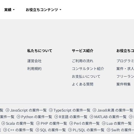
実績
お役立ちコンテンツ
私たちについて
サービス紹介
お役立ち
運営会社
ご利用の流れ
プログラ
利用規約
コンサルタント紹介
案件・求
お支払いについて
フリーラ
よくある質問
案件特集
覧
JavaScript
の案件一覧
TypeScript
の案件一覧
Java8未満
の案件一覧
案件一覧
Python
の案件一覧
R言語
の案件一覧
MATLAB
の案件一覧
Scala
の案件一覧
PHP
の案件一覧
Perl
の案件一覧
Lua
の案件一覧
覧
C++
の案件一覧
SQL
の案件一覧
PL/SQL
の案件一覧
Swift
の案件