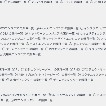
覧
VB
の案件一覧
VBScript
の案件一覧
COBOL
の案件一覧
VB.NET
iOSエンジニア
の案件一覧
Androidエンジニア
の案件一覧
インフラエンジ
DBA
の案件一覧
ネットワークエンジニア
の案件一覧
セキュリティエンジ
フロントエンジニア
の案件一覧
サーバーサイドエンジニア
の案件一覧
フ
ンジニア
の案件一覧
テストエンジニア
の案件一覧
QAエンジニア
の案件一覧
覧
ゲームエンジニア
の案件一覧
RPAエンジニア
の案件一覧
ブリッジSE
汎用系エンジニア
の案件一覧
案件一覧
PL（プロジェクトリーダー）
の案件一覧
PMO（プロジェクトマ
の案件一覧
PdM（プロダクトマネージャー）
の案件一覧
スクラムマスター
一覧
Webディレクター
の案件一覧
ゲームディレクター
の案件一覧
alesforceコンサルタント
の案件一覧
SAPコンサルタント
の案件一覧
RPA
件一覧
DXコンサルタント
の案件一覧