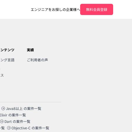
エンジニアをお探しの企業様へ
無料会員登録
コンテンツ
実績
ミング言語
ご利用者の声
人
ンス
Java8以上
の案件一覧
Elixir
の案件一覧
Dart
の案件一覧
一覧
Objective-C
の案件一覧