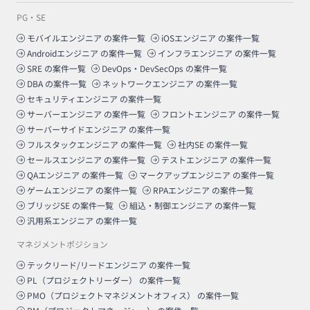
PG・SE
モバイルエンジニア
の案件一覧
iOSエンジニア
の案件一覧
Androidエンジニア
の案件一覧
インフラエンジニア
の案件一覧
SRE
の案件一覧
DevOps・DevSecOps
の案件一覧
DBA
の案件一覧
ネットワークエンジニア
の案件一覧
セキュリティエンジニア
の案件一覧
サーバーエンジニア
の案件一覧
フロントエンジニア
の案件一覧
サーバーサイドエンジニア
の案件一覧
フルスタックエンジニア
の案件一覧
社内SE
の案件一覧
セールスエンジニア
の案件一覧
テストエンジニア
の案件一覧
QAエンジニア
の案件一覧
マークアップエンジニア
の案件一覧
ゲームエンジニア
の案件一覧
RPAエンジニア
の案件一覧
ブリッジSE
の案件一覧
組込・制御エンジニア
の案件一覧
汎用系エンジニア
の案件一覧
マネジメントポジション
テックリード/リードエンジニア
の案件一覧
PL（プロジェクトリーダー）
の案件一覧
PMO（プロジェクトマネジメントオフィス）
の案件一覧