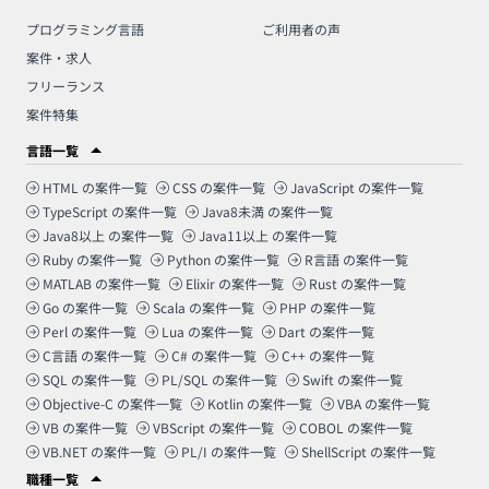
プログラミング言語
ご利用者の声
案件・求人
フリーランス
案件特集
言語一覧
HTML
の案件一覧
CSS
の案件一覧
JavaScript
の案件一覧
TypeScript
の案件一覧
Java8未満
の案件一覧
Java8以上
の案件一覧
Java11以上
の案件一覧
Ruby
の案件一覧
Python
の案件一覧
R言語
の案件一覧
MATLAB
の案件一覧
Elixir
の案件一覧
Rust
の案件一覧
Go
の案件一覧
Scala
の案件一覧
PHP
の案件一覧
Perl
の案件一覧
Lua
の案件一覧
Dart
の案件一覧
C言語
の案件一覧
C#
の案件一覧
C++
の案件一覧
SQL
の案件一覧
PL/SQL
の案件一覧
Swift
の案件一覧
Objective-C
の案件一覧
Kotlin
の案件一覧
VBA
の案件一覧
VB
の案件一覧
VBScript
の案件一覧
COBOL
の案件一覧
VB.NET
の案件一覧
PL/I
の案件一覧
ShellScript
の案件一覧
職種一覧