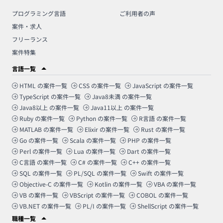
プログラミング言語
ご利用者の声
案件・求人
フリーランス
案件特集
言語一覧
HTML
の案件一覧
CSS
の案件一覧
JavaScript
の案件一覧
TypeScript
の案件一覧
Java8未満
の案件一覧
Java8以上
の案件一覧
Java11以上
の案件一覧
Ruby
の案件一覧
Python
の案件一覧
R言語
の案件一覧
MATLAB
の案件一覧
Elixir
の案件一覧
Rust
の案件一覧
Go
の案件一覧
Scala
の案件一覧
PHP
の案件一覧
Perl
の案件一覧
Lua
の案件一覧
Dart
の案件一覧
C言語
の案件一覧
C#
の案件一覧
C++
の案件一覧
SQL
の案件一覧
PL/SQL
の案件一覧
Swift
の案件一覧
Objective-C
の案件一覧
Kotlin
の案件一覧
VBA
の案件一覧
VB
の案件一覧
VBScript
の案件一覧
COBOL
の案件一覧
VB.NET
の案件一覧
PL/I
の案件一覧
ShellScript
の案件一覧
職種一覧