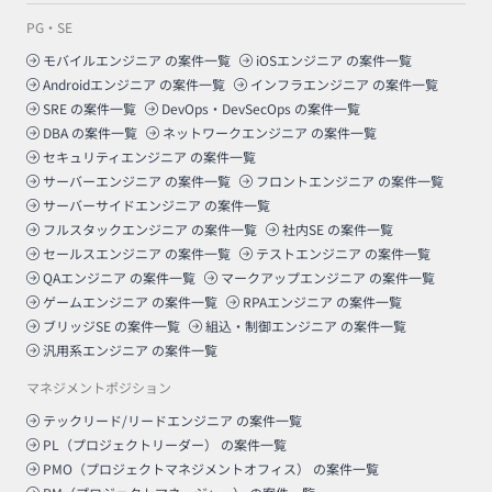
PG・SE
モバイルエンジニア
の案件一覧
iOSエンジニア
の案件一覧
Androidエンジニア
の案件一覧
インフラエンジニア
の案件一覧
SRE
の案件一覧
DevOps・DevSecOps
の案件一覧
DBA
の案件一覧
ネットワークエンジニア
の案件一覧
セキュリティエンジニア
の案件一覧
サーバーエンジニア
の案件一覧
フロントエンジニア
の案件一覧
サーバーサイドエンジニア
の案件一覧
フルスタックエンジニア
の案件一覧
社内SE
の案件一覧
セールスエンジニア
の案件一覧
テストエンジニア
の案件一覧
QAエンジニア
の案件一覧
マークアップエンジニア
の案件一覧
ゲームエンジニア
の案件一覧
RPAエンジニア
の案件一覧
ブリッジSE
の案件一覧
組込・制御エンジニア
の案件一覧
汎用系エンジニア
の案件一覧
マネジメントポジション
テックリード/リードエンジニア
の案件一覧
PL（プロジェクトリーダー）
の案件一覧
PMO（プロジェクトマネジメントオフィス）
の案件一覧