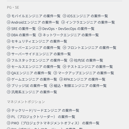
PG・SE
モバイルエンジニア
の案件一覧
iOSエンジニア
の案件一覧
Androidエンジニア
の案件一覧
インフラエンジニア
の案件一覧
SRE
の案件一覧
DevOps・DevSecOps
の案件一覧
DBA
の案件一覧
ネットワークエンジニア
の案件一覧
セキュリティエンジニア
の案件一覧
サーバーエンジニア
の案件一覧
フロントエンジニア
の案件一覧
サーバーサイドエンジニア
の案件一覧
フルスタックエンジニア
の案件一覧
社内SE
の案件一覧
セールスエンジニア
の案件一覧
テストエンジニア
の案件一覧
QAエンジニア
の案件一覧
マークアップエンジニア
の案件一覧
ゲームエンジニア
の案件一覧
RPAエンジニア
の案件一覧
ブリッジSE
の案件一覧
組込・制御エンジニア
の案件一覧
汎用系エンジニア
の案件一覧
マネジメントポジション
テックリード/リードエンジニア
の案件一覧
PL（プロジェクトリーダー）
の案件一覧
PMO（プロジェクトマネジメントオフィス）
の案件一覧