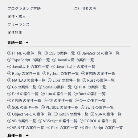
プログラミング言語
ご利用者の声
案件・求人
フリーランス
案件特集
言語一覧
HTML
の案件一覧
CSS
の案件一覧
JavaScript
の案件一覧
TypeScript
の案件一覧
Java8未満
の案件一覧
Java8以上
の案件一覧
Java11以上
の案件一覧
Ruby
の案件一覧
Python
の案件一覧
R言語
の案件一覧
MATLAB
の案件一覧
Elixir
の案件一覧
Rust
の案件一覧
Go
の案件一覧
Scala
の案件一覧
PHP
の案件一覧
Perl
の案件一覧
Lua
の案件一覧
Dart
の案件一覧
C言語
の案件一覧
C#
の案件一覧
C++
の案件一覧
SQL
の案件一覧
PL/SQL
の案件一覧
Swift
の案件一覧
Objective-C
の案件一覧
Kotlin
の案件一覧
VBA
の案件一覧
VB
の案件一覧
VBScript
の案件一覧
COBOL
の案件一覧
VB.NET
の案件一覧
PL/I
の案件一覧
ShellScript
の案件一覧
職種一覧