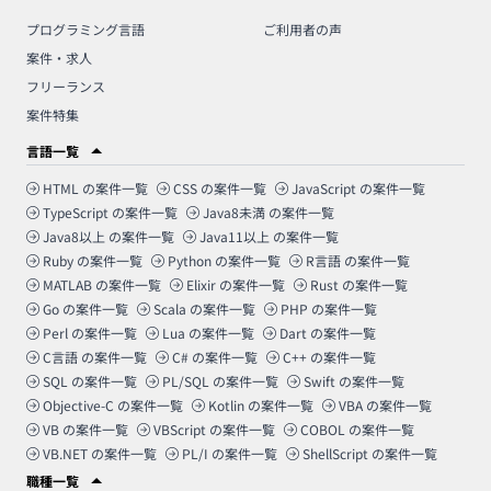
プログラミング言語
ご利用者の声
案件・求人
フリーランス
案件特集
言語一覧
HTML
の案件一覧
CSS
の案件一覧
JavaScript
の案件一覧
TypeScript
の案件一覧
Java8未満
の案件一覧
Java8以上
の案件一覧
Java11以上
の案件一覧
Ruby
の案件一覧
Python
の案件一覧
R言語
の案件一覧
MATLAB
の案件一覧
Elixir
の案件一覧
Rust
の案件一覧
Go
の案件一覧
Scala
の案件一覧
PHP
の案件一覧
Perl
の案件一覧
Lua
の案件一覧
Dart
の案件一覧
C言語
の案件一覧
C#
の案件一覧
C++
の案件一覧
SQL
の案件一覧
PL/SQL
の案件一覧
Swift
の案件一覧
Objective-C
の案件一覧
Kotlin
の案件一覧
VBA
の案件一覧
VB
の案件一覧
VBScript
の案件一覧
COBOL
の案件一覧
VB.NET
の案件一覧
PL/I
の案件一覧
ShellScript
の案件一覧
職種一覧