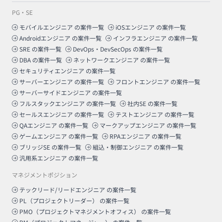
PG・SE
モバイルエンジニア
の案件一覧
iOSエンジニア
の案件一覧
Androidエンジニア
の案件一覧
インフラエンジニア
の案件一覧
SRE
の案件一覧
DevOps・DevSecOps
の案件一覧
DBA
の案件一覧
ネットワークエンジニア
の案件一覧
セキュリティエンジニア
の案件一覧
サーバーエンジニア
の案件一覧
フロントエンジニア
の案件一覧
サーバーサイドエンジニア
の案件一覧
フルスタックエンジニア
の案件一覧
社内SE
の案件一覧
セールスエンジニア
の案件一覧
テストエンジニア
の案件一覧
QAエンジニア
の案件一覧
マークアップエンジニア
の案件一覧
ゲームエンジニア
の案件一覧
RPAエンジニア
の案件一覧
ブリッジSE
の案件一覧
組込・制御エンジニア
の案件一覧
汎用系エンジニア
の案件一覧
マネジメントポジション
テックリード/リードエンジニア
の案件一覧
PL（プロジェクトリーダー）
の案件一覧
PMO（プロジェクトマネジメントオフィス）
の案件一覧