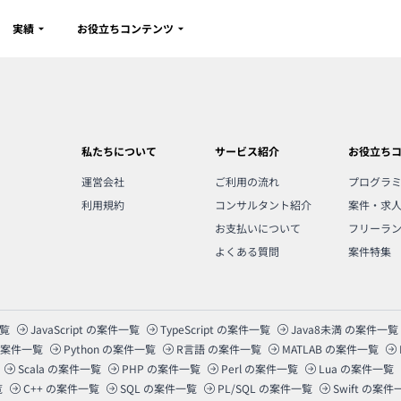
実績
お役立ちコンテンツ
私たちについて
サービス紹介
お役立ち
運営会社
ご利用の流れ
プログラ
利用規約
コンサルタント紹介
案件・求
お支払いについて
フリーラ
よくある質問
案件特集
覧
JavaScript
の案件一覧
TypeScript
の案件一覧
Java8未満
の案件一覧
案件一覧
Python
の案件一覧
R言語
の案件一覧
MATLAB
の案件一覧
Scala
の案件一覧
PHP
の案件一覧
Perl
の案件一覧
Lua
の案件一覧
覧
C++
の案件一覧
SQL
の案件一覧
PL/SQL
の案件一覧
Swift
の案件