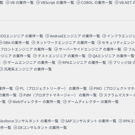
覧
VB
の案件一覧
VBScript
の案件一覧
COBOL
の案件一覧
VB.NET
iOSエンジニア
の案件一覧
Androidエンジニア
の案件一覧
インフラエンジ
DBA
の案件一覧
ネットワークエンジニア
の案件一覧
セキュリティエンジ
フロントエンジニア
の案件一覧
サーバーサイドエンジニア
の案件一覧
フ
ンジニア
の案件一覧
テストエンジニア
の案件一覧
QAエンジニア
の案件一覧
覧
ゲームエンジニア
の案件一覧
RPAエンジニア
の案件一覧
ブリッジSE
汎用系エンジニア
の案件一覧
案件一覧
PL（プロジェクトリーダー）
の案件一覧
PMO（プロジェクトマ
の案件一覧
PdM（プロダクトマネージャー）
の案件一覧
スクラムマスター
一覧
Webディレクター
の案件一覧
ゲームディレクター
の案件一覧
alesforceコンサルタント
の案件一覧
SAPコンサルタント
の案件一覧
RPA
件一覧
DXコンサルタント
の案件一覧