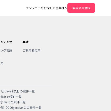
エンジニアをお探しの企業様へ
無料会員登録
コンテンツ
実績
ミング言語
ご利用者の声
人
ンス
Java8以上
の案件一覧
Elixir
の案件一覧
Dart
の案件一覧
一覧
Objective-C
の案件一覧