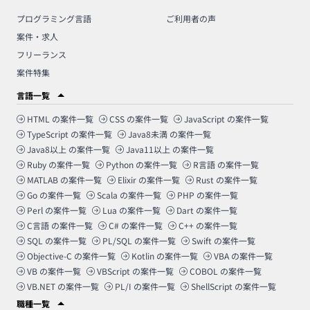
プログラミング言語
ご利用者の声
案件・求人
フリーランス
案件特集
言語一覧
HTML
の案件一覧
CSS
の案件一覧
JavaScript
の案件一覧
TypeScript
の案件一覧
Java8未満
の案件一覧
Java8以上
の案件一覧
Java11以上
の案件一覧
Ruby
の案件一覧
Python
の案件一覧
R言語
の案件一覧
MATLAB
の案件一覧
Elixir
の案件一覧
Rust
の案件一覧
Go
の案件一覧
Scala
の案件一覧
PHP
の案件一覧
Perl
の案件一覧
Lua
の案件一覧
Dart
の案件一覧
C言語
の案件一覧
C#
の案件一覧
C++
の案件一覧
SQL
の案件一覧
PL/SQL
の案件一覧
Swift
の案件一覧
Objective-C
の案件一覧
Kotlin
の案件一覧
VBA
の案件一覧
VB
の案件一覧
VBScript
の案件一覧
COBOL
の案件一覧
VB.NET
の案件一覧
PL/I
の案件一覧
ShellScript
の案件一覧
職種一覧