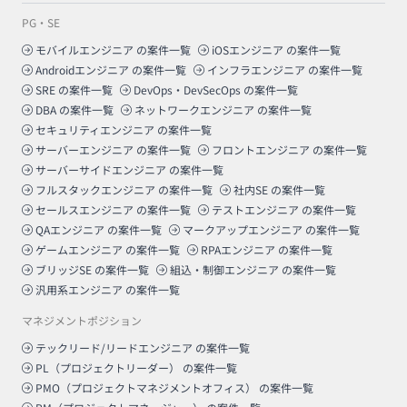
PG・SE
モバイルエンジニア
の案件一覧
iOSエンジニア
の案件一覧
Androidエンジニア
の案件一覧
インフラエンジニア
の案件一覧
SRE
の案件一覧
DevOps・DevSecOps
の案件一覧
DBA
の案件一覧
ネットワークエンジニア
の案件一覧
セキュリティエンジニア
の案件一覧
サーバーエンジニア
の案件一覧
フロントエンジニア
の案件一覧
サーバーサイドエンジニア
の案件一覧
フルスタックエンジニア
の案件一覧
社内SE
の案件一覧
セールスエンジニア
の案件一覧
テストエンジニア
の案件一覧
QAエンジニア
の案件一覧
マークアップエンジニア
の案件一覧
ゲームエンジニア
の案件一覧
RPAエンジニア
の案件一覧
ブリッジSE
の案件一覧
組込・制御エンジニア
の案件一覧
汎用系エンジニア
の案件一覧
マネジメントポジション
テックリード/リードエンジニア
の案件一覧
PL（プロジェクトリーダー）
の案件一覧
PMO（プロジェクトマネジメントオフィス）
の案件一覧