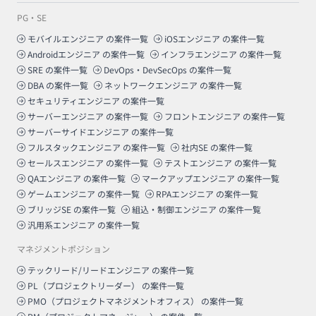
PG・SE
モバイルエンジニア
の案件一覧
iOSエンジニア
の案件一覧
Androidエンジニア
の案件一覧
インフラエンジニア
の案件一覧
SRE
の案件一覧
DevOps・DevSecOps
の案件一覧
DBA
の案件一覧
ネットワークエンジニア
の案件一覧
セキュリティエンジニア
の案件一覧
サーバーエンジニア
の案件一覧
フロントエンジニア
の案件一覧
サーバーサイドエンジニア
の案件一覧
フルスタックエンジニア
の案件一覧
社内SE
の案件一覧
セールスエンジニア
の案件一覧
テストエンジニア
の案件一覧
QAエンジニア
の案件一覧
マークアップエンジニア
の案件一覧
ゲームエンジニア
の案件一覧
RPAエンジニア
の案件一覧
ブリッジSE
の案件一覧
組込・制御エンジニア
の案件一覧
汎用系エンジニア
の案件一覧
マネジメントポジション
テックリード/リードエンジニア
の案件一覧
PL（プロジェクトリーダー）
の案件一覧
PMO（プロジェクトマネジメントオフィス）
の案件一覧