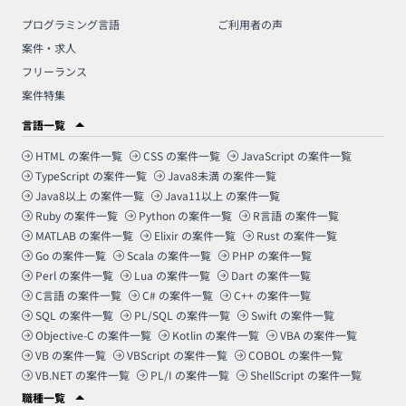
プログラミング言語
ご利用者の声
案件・求人
フリーランス
案件特集
言語一覧
HTML
の案件一覧
CSS
の案件一覧
JavaScript
の案件一覧
TypeScript
の案件一覧
Java8未満
の案件一覧
Java8以上
の案件一覧
Java11以上
の案件一覧
Ruby
の案件一覧
Python
の案件一覧
R言語
の案件一覧
MATLAB
の案件一覧
Elixir
の案件一覧
Rust
の案件一覧
Go
の案件一覧
Scala
の案件一覧
PHP
の案件一覧
Perl
の案件一覧
Lua
の案件一覧
Dart
の案件一覧
C言語
の案件一覧
C#
の案件一覧
C++
の案件一覧
SQL
の案件一覧
PL/SQL
の案件一覧
Swift
の案件一覧
Objective-C
の案件一覧
Kotlin
の案件一覧
VBA
の案件一覧
VB
の案件一覧
VBScript
の案件一覧
COBOL
の案件一覧
VB.NET
の案件一覧
PL/I
の案件一覧
ShellScript
の案件一覧
職種一覧