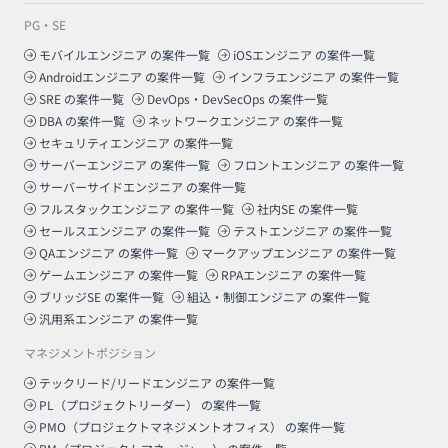
PG・SE
モバイルエンジニア
の案件一覧
iOSエンジニア
の案件一覧
Androidエンジニア
の案件一覧
インフラエンジニア
の案件一覧
SRE
の案件一覧
DevOps・DevSecOps
の案件一覧
DBA
の案件一覧
ネットワークエンジニア
の案件一覧
セキュリティエンジニア
の案件一覧
サーバーエンジニア
の案件一覧
フロントエンジニア
の案件一覧
サーバーサイドエンジニア
の案件一覧
フルスタックエンジニア
の案件一覧
社内SE
の案件一覧
セールスエンジニア
の案件一覧
テストエンジニア
の案件一覧
QAエンジニア
の案件一覧
マークアップエンジニア
の案件一覧
ゲームエンジニア
の案件一覧
RPAエンジニア
の案件一覧
ブリッジSE
の案件一覧
組込・制御エンジニア
の案件一覧
汎用系エンジニア
の案件一覧
マネジメントポジション
テックリード/リードエンジニア
の案件一覧
PL（プロジェクトリーダー）
の案件一覧
PMO（プロジェクトマネジメントオフィス）
の案件一覧