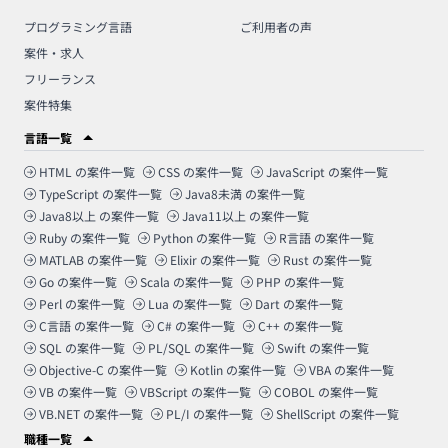
プログラミング言語
ご利用者の声
案件・求人
フリーランス
案件特集
言語一覧
HTML
の案件一覧
CSS
の案件一覧
JavaScript
の案件一覧
TypeScript
の案件一覧
Java8未満
の案件一覧
Java8以上
の案件一覧
Java11以上
の案件一覧
Ruby
の案件一覧
Python
の案件一覧
R言語
の案件一覧
MATLAB
の案件一覧
Elixir
の案件一覧
Rust
の案件一覧
Go
の案件一覧
Scala
の案件一覧
PHP
の案件一覧
Perl
の案件一覧
Lua
の案件一覧
Dart
の案件一覧
C言語
の案件一覧
C#
の案件一覧
C++
の案件一覧
SQL
の案件一覧
PL/SQL
の案件一覧
Swift
の案件一覧
Objective-C
の案件一覧
Kotlin
の案件一覧
VBA
の案件一覧
VB
の案件一覧
VBScript
の案件一覧
COBOL
の案件一覧
VB.NET
の案件一覧
PL/I
の案件一覧
ShellScript
の案件一覧
職種一覧