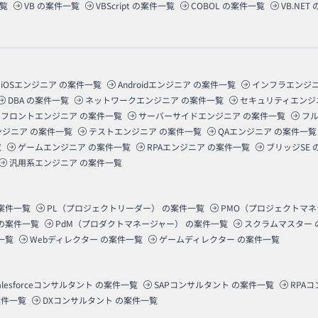
覧
VB
の案件一覧
VBScript
の案件一覧
COBOL
の案件一覧
VB.NET
iOSエンジニア
の案件一覧
Androidエンジニア
の案件一覧
インフラエンジ
DBA
の案件一覧
ネットワークエンジニア
の案件一覧
セキュリティエンジ
フロントエンジニア
の案件一覧
サーバーサイドエンジニア
の案件一覧
フ
ンジニア
の案件一覧
テストエンジニア
の案件一覧
QAエンジニア
の案件一覧
覧
ゲームエンジニア
の案件一覧
RPAエンジニア
の案件一覧
ブリッジSE
汎用系エンジニア
の案件一覧
案件一覧
PL（プロジェクトリーダー）
の案件一覧
PMO（プロジェクトマ
の案件一覧
PdM（プロダクトマネージャー）
の案件一覧
スクラムマスター
一覧
Webディレクター
の案件一覧
ゲームディレクター
の案件一覧
alesforceコンサルタント
の案件一覧
SAPコンサルタント
の案件一覧
RPA
件一覧
DXコンサルタント
の案件一覧