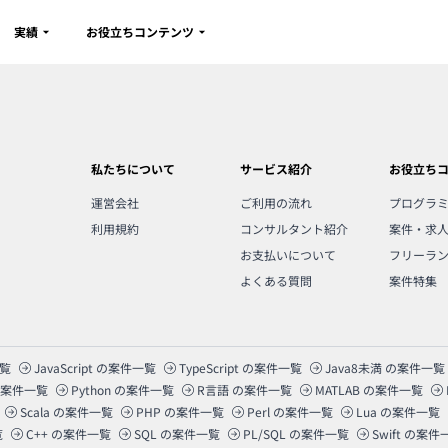
実績
お役立ちコンテンツ
私たちについて
サービス紹介
お役立ち
運営会社
ご利用の流れ
プログラ
利用規約
コンサルタント紹介
案件・求
お支払いについて
フリーラ
よくある質問
案件特集
覧
JavaScript
の案件一覧
TypeScript
の案件一覧
Java8未満
の案件一覧
案件一覧
Python
の案件一覧
R言語
の案件一覧
MATLAB
の案件一覧
Scala
の案件一覧
PHP
の案件一覧
Perl
の案件一覧
Lua
の案件一覧
覧
C++
の案件一覧
SQL
の案件一覧
PL/SQL
の案件一覧
Swift
の案件