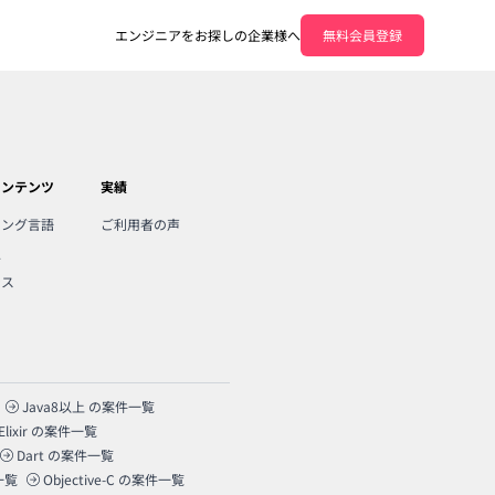
エンジニアをお探しの企業様へ
無料会員登録
コンテンツ
実績
ミング言語
ご利用者の声
人
ンス
Java8以上
の案件一覧
Elixir
の案件一覧
Dart
の案件一覧
一覧
Objective-C
の案件一覧