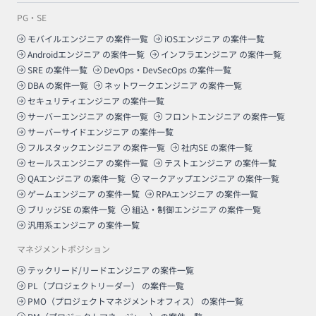
PG・SE
モバイルエンジニア
の案件一覧
iOSエンジニア
の案件一覧
Androidエンジニア
の案件一覧
インフラエンジニア
の案件一覧
SRE
の案件一覧
DevOps・DevSecOps
の案件一覧
DBA
の案件一覧
ネットワークエンジニア
の案件一覧
セキュリティエンジニア
の案件一覧
サーバーエンジニア
の案件一覧
フロントエンジニア
の案件一覧
サーバーサイドエンジニア
の案件一覧
フルスタックエンジニア
の案件一覧
社内SE
の案件一覧
セールスエンジニア
の案件一覧
テストエンジニア
の案件一覧
QAエンジニア
の案件一覧
マークアップエンジニア
の案件一覧
ゲームエンジニア
の案件一覧
RPAエンジニア
の案件一覧
ブリッジSE
の案件一覧
組込・制御エンジニア
の案件一覧
汎用系エンジニア
の案件一覧
マネジメントポジション
テックリード/リードエンジニア
の案件一覧
PL（プロジェクトリーダー）
の案件一覧
PMO（プロジェクトマネジメントオフィス）
の案件一覧