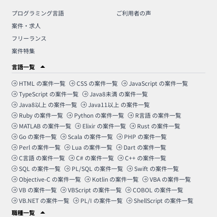
プログラミング言語
ご利用者の声
案件・求人
フリーランス
案件特集
言語一覧
HTML
の案件一覧
CSS
の案件一覧
JavaScript
の案件一覧
TypeScript
の案件一覧
Java8未満
の案件一覧
Java8以上
の案件一覧
Java11以上
の案件一覧
Ruby
の案件一覧
Python
の案件一覧
R言語
の案件一覧
MATLAB
の案件一覧
Elixir
の案件一覧
Rust
の案件一覧
Go
の案件一覧
Scala
の案件一覧
PHP
の案件一覧
Perl
の案件一覧
Lua
の案件一覧
Dart
の案件一覧
C言語
の案件一覧
C#
の案件一覧
C++
の案件一覧
SQL
の案件一覧
PL/SQL
の案件一覧
Swift
の案件一覧
Objective-C
の案件一覧
Kotlin
の案件一覧
VBA
の案件一覧
VB
の案件一覧
VBScript
の案件一覧
COBOL
の案件一覧
VB.NET
の案件一覧
PL/I
の案件一覧
ShellScript
の案件一覧
職種一覧