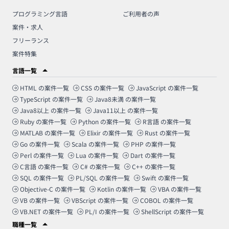
プログラミング言語
ご利用者の声
案件・求人
フリーランス
案件特集
言語一覧
HTML
の案件一覧
CSS
の案件一覧
JavaScript
の案件一覧
TypeScript
の案件一覧
Java8未満
の案件一覧
Java8以上
の案件一覧
Java11以上
の案件一覧
Ruby
の案件一覧
Python
の案件一覧
R言語
の案件一覧
MATLAB
の案件一覧
Elixir
の案件一覧
Rust
の案件一覧
Go
の案件一覧
Scala
の案件一覧
PHP
の案件一覧
Perl
の案件一覧
Lua
の案件一覧
Dart
の案件一覧
C言語
の案件一覧
C#
の案件一覧
C++
の案件一覧
SQL
の案件一覧
PL/SQL
の案件一覧
Swift
の案件一覧
Objective-C
の案件一覧
Kotlin
の案件一覧
VBA
の案件一覧
VB
の案件一覧
VBScript
の案件一覧
COBOL
の案件一覧
VB.NET
の案件一覧
PL/I
の案件一覧
ShellScript
の案件一覧
職種一覧