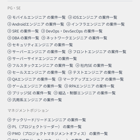
PG・SE
モバイルエンジニア
の案件一覧
iOSエンジニア
の案件一覧
Androidエンジニア
の案件一覧
インフラエンジニア
の案件一覧
SRE
の案件一覧
DevOps・DevSecOps
の案件一覧
DBA
の案件一覧
ネットワークエンジニア
の案件一覧
セキュリティエンジニア
の案件一覧
サーバーエンジニア
の案件一覧
フロントエンジニア
の案件一覧
サーバーサイドエンジニア
の案件一覧
フルスタックエンジニア
の案件一覧
社内SE
の案件一覧
セールスエンジニア
の案件一覧
テストエンジニア
の案件一覧
QAエンジニア
の案件一覧
マークアップエンジニア
の案件一覧
ゲームエンジニア
の案件一覧
RPAエンジニア
の案件一覧
ブリッジSE
の案件一覧
組込・制御エンジニア
の案件一覧
汎用系エンジニア
の案件一覧
マネジメントポジション
テックリード/リードエンジニア
の案件一覧
PL（プロジェクトリーダー）
の案件一覧
PMO（プロジェクトマネジメントオフィス）
の案件一覧